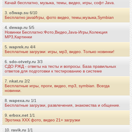
Качай бесплатно, музыка, темы, видео, игры, софт Java.
o5wap.su
3.
6/10
Бесплатно javaИгры, фото видео, темы,музыка,Symbian
dewap.ru
4.
5/5
Новинки Бесплатно:Фото,Видео,Java-Игры,Колекция
МР3,Картинки
waprek.ru
5.
4/4
Бесплатные загрузки: игры, мp3, видео. Только новинки!
sdo-otvety.ru
6.
3/3
СДО РЖД - ответы на тесты и вопросы. База правильных
ответов для подготовки к тестированию в системе
nkat.ru
7.
2/2
Бесплатные игры, проги, видео, mp3, symbian. Всегда
новинки.
wapexa.ru
8.
1/1
Бесплатные загрузки, развлечения, знакомства и общение.
erbox.net
9.
1/1
Эротика ХХХ фото, видео 21+ загрузки
ravik.ru
10.
1/1