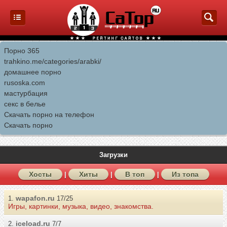
Порно 365
trahkino.me/categories/arabki/
домашнее порно
rusoska.com
мастурбация
секс в белье
Скачать порно на телефон
Скачать порно
Загрузки
Хосты
Хиты
В топ
Из топа
|
|
|
wapafon.ru
1.
17/25
Игры, картинки, музыка, видео, знакомства.
iceload.ru
2.
7/7