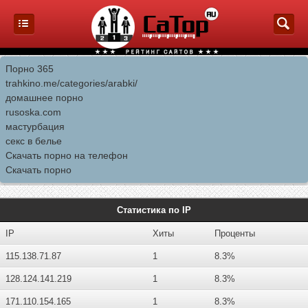
Порно 365
trahkino.me/categories/arabki/
домашнее порно
rusoska.com
мастурбация
секс в белье
Скачать порно на телефон
Скачать порно
Статистика по IP
IP
Хиты
Проценты
115.138.71.87
1
8.3%
128.124.141.219
1
8.3%
171.110.154.165
1
8.3%