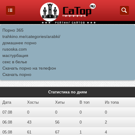
Порно 365
trahkino.me/categories/arabki/
домашнее порно
rusoska.com
мастурбация
секс в белье
Скачать порно на телефон
Скачать порно
Статистика по дням
Дата
Хосты
Хиты
В топ
Из топа
07.08
0
0
0
0
06.08
43
56
0
2
05.08
61
67
1
4